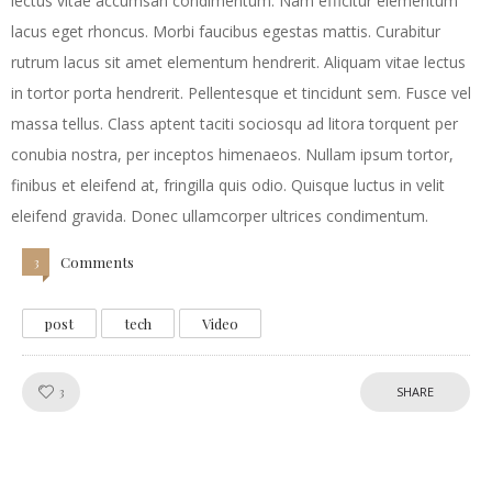
lectus vitae accumsan condimentum. Nam efficitur elementum
lacus eget rhoncus. Morbi faucibus egestas mattis. Curabitur
rutrum lacus sit amet elementum hendrerit. Aliquam vitae lectus
in tortor porta hendrerit. Pellentesque et tincidunt sem. Fusce vel
massa tellus. Class aptent taciti sociosqu ad litora torquent per
conubia nostra, per inceptos himenaeos. Nullam ipsum tortor,
finibus et eleifend at, fringilla quis odio. Quisque luctus in velit
eleifend gravida. Donec ullamcorper ultrices condimentum.
Comments
3
post
tech
Video
Like!
3
SHARE