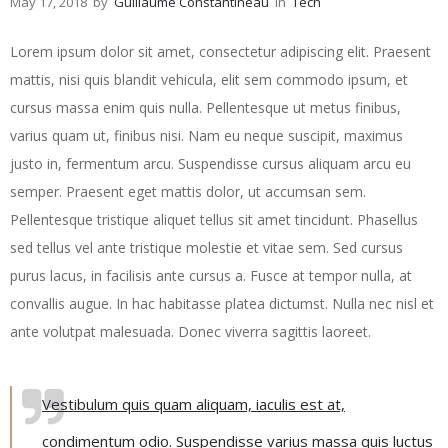
May 17, 2018
by
Guillaume Constantineau
in
Tech
Lorem ipsum dolor sit amet, consectetur adipiscing elit. Praesent
mattis, nisi quis blandit vehicula, elit sem commodo ipsum, et
cursus massa enim quis nulla. Pellentesque ut metus finibus,
varius quam ut, finibus nisi. Nam eu neque suscipit, maximus
justo in, fermentum arcu. Suspendisse cursus aliquam arcu eu
semper. Praesent eget mattis dolor, ut accumsan sem.
Pellentesque tristique aliquet tellus sit amet tincidunt. Phasellus
sed tellus vel ante tristique molestie et vitae sem. Sed cursus
purus lacus, in facilisis ante cursus a. Fusce at tempor nulla, at
convallis augue. In hac habitasse platea dictumst. Nulla nec nisl et
ante volutpat malesuada. Donec viverra sagittis laoreet.
Vestibulum quis quam aliquam, iaculis est at,
condimentum odio. Suspendisse varius massa quis luctus