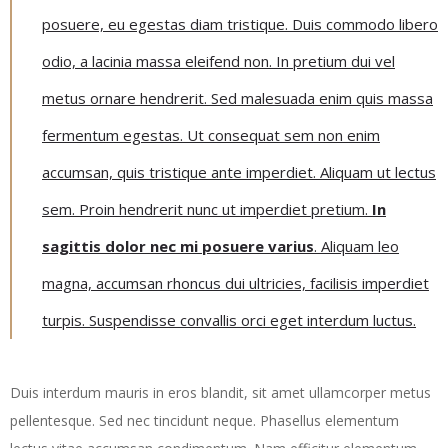
posuere, eu egestas diam tristique. Duis commodo libero
odio, a lacinia massa eleifend non. In pretium dui vel
metus ornare hendrerit. Sed malesuada enim quis massa
fermentum egestas. Ut consequat sem non enim
accumsan, quis tristique ante imperdiet. Aliquam ut lectus
sem. Proin hendrerit nunc ut imperdiet pretium.
In
sagittis dolor nec mi posuere varius
. Aliquam leo
magna, accumsan rhoncus dui ultricies, facilisis imperdiet
turpis. Suspendisse convallis orci eget interdum luctus.
Duis interdum mauris in eros blandit, sit amet ullamcorper metus
pellentesque. Sed nec tincidunt neque. Phasellus elementum